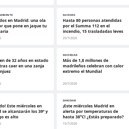
MBIENTE
SUCESOS
dos en Madrid: una ola
Hasta 80 personas atendidas
or que pone en jaque tu
por el Summa 112 en el
iaria
incendio, 15 trasladadas leves
6
25/7/2026
SOCIEDAD
en de 32 años en estado
Más de 1,8 millones de
tras caer en una zanja
madrileños celebran con calor
njuez
extremo el Mundial
6
20/7/2026
D
SANIDAD
do! Este miércoles en
¡Este miércoles Madrid en
 se alcanzarán los 39º y
alerta por temperaturas de
go es alto
hasta 38°C! ¿Estás preparado?
6
15/7/2026