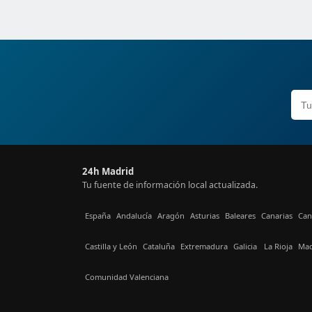
24h Madrid
Tu fuente de información local actualizada.
España
Andalucía
Aragón
Asturias
Baleares
Canarias
Can
Castilla y León
Cataluña
Extremadura
Galicia
La Rioja
Mad
Comunidad Valenciana