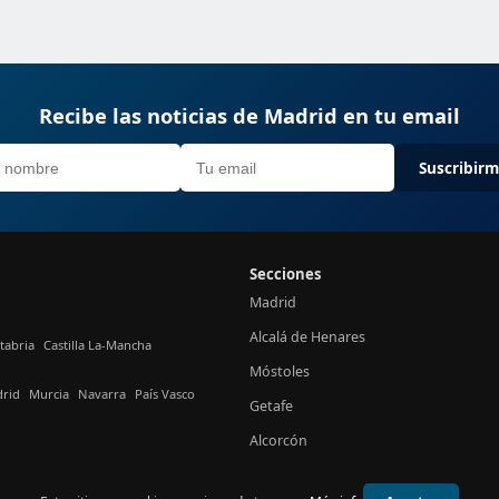
Recibe las noticias de Madrid en tu email
Suscribir
Secciones
Madrid
Alcalá de Henares
tabria
Castilla La-Mancha
Móstoles
rid
Murcia
Navarra
País Vasco
Getafe
Alcorcón