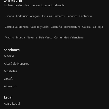
24h Madrid
Tu fuente de información local actualizada.
España
Andalucía
Aragón
Asturias
Baleares
Canarias
Cantabria
Castilla La-Mancha
Castilla y León
Cataluña
Extremadura
Galicia
La Rioja
Madrid
Murcia
Navarra
País Vasco
Comunidad Valenciana
Secciones
Madrid
Alcalá de Henares
Móstoles
Getafe
Alcorcón
Legal
Aviso Legal