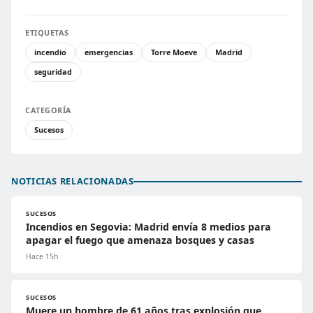
ETIQUETAS
incendio
emergencias
Torre Moeve
Madrid
seguridad
CATEGORÍA
Sucesos
NOTICIAS RELACIONADAS
SUCESOS
Incendios en Segovia: Madrid envía 8 medios para
apagar el fuego que amenaza bosques y casas
Hace 15h
SUCESOS
Muere un hombre de 61 años tras explosión que