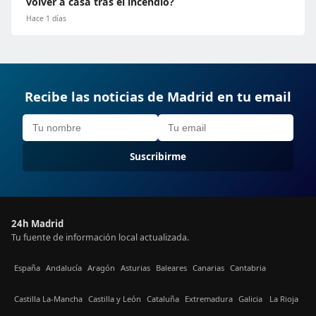
volver a casa tras el incendio?
Hace 1 días
Recibe las noticias de Madrid en tu email
Suscribirme
24h Madrid
Tu fuente de información local actualizada.
España
Andalucía
Aragón
Asturias
Baleares
Canarias
Cantabria
Castilla La-Mancha
Castilla y León
Cataluña
Extremadura
Galicia
La Rioja