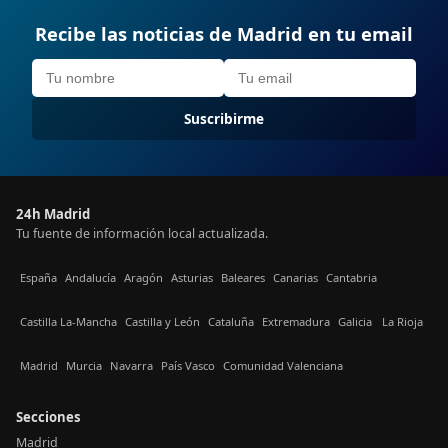
Recibe las noticias de Madrid en tu email
Suscribirme
24h Madrid
Tu fuente de información local actualizada.
España
Andalucía
Aragón
Asturias
Baleares
Canarias
Cantabria
Castilla La-Mancha
Castilla y León
Cataluña
Extremadura
Galicia
La Rioja
Madrid
Murcia
Navarra
País Vasco
Comunidad Valenciana
Secciones
Madrid