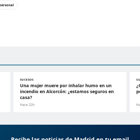
personal
SUCESOS
S
Una mujer muere por inhalar humo en un
¿
incendio en Alcorcón: ¿estamos seguros en
p
casa?
Hace 22h
Ha
Recibe las noticias de Madrid en tu email