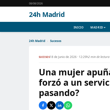
08/08/2026
24h Madrid
INICIO
MADRID
24h Madrid
›
Sucesos
18 de Junio de 2026 · 12:29h
2 min de lectura
SUCESOS
Una mujer apuña
forzó a un servi
pasando?