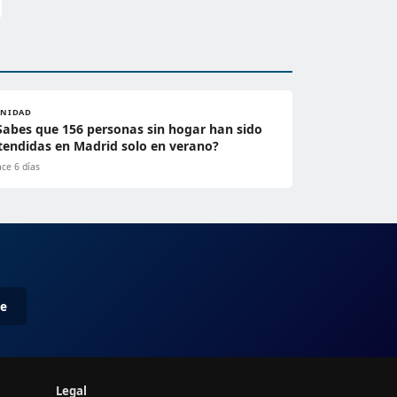
ANIDAD
Sabes que 156 personas sin hogar han sido
tendidas en Madrid solo en verano?
ce 6 días
me
Legal