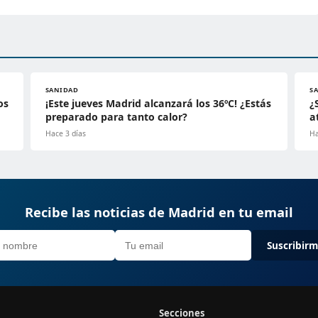
SANIDAD
S
os
¡Este jueves Madrid alcanzará los 36ºC! ¿Estás
¿
preparado para tanto calor?
a
Hace 3 días
Ha
Recibe las noticias de Madrid en tu email
Suscribir
Secciones