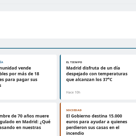
ÍA
EL TIEMPO
munidad vende
Madrid disfruta de un día
les por más de 18
despejado con temperaturas
es para pagar sus
que alcanzan los 37°C
s
h
Hace 10h
SOCIEDAD
mbre de 70 años muere
El Gobierno destina 15.000
gulado en Madrid: ¿Qué
euros para ayudar a quienes
asando en nuestras
perdieron sus casas en el
?
incendio