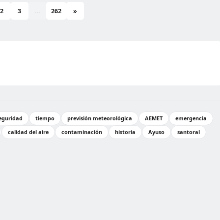
2
3
...
262
»
eguridad
tiempo
previsión meteorológica
AEMET
emergencia
calidad del aire
contaminación
historia
Ayuso
santoral