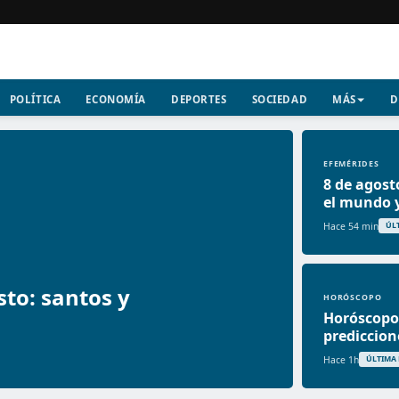
POLÍTICA
ECONOMÍA
DEPORTES
SOCIEDAD
MÁS
D
EFEMÉRIDES
8 de agost
el mundo 
Hace 54 min
ÚL
sto: santos y
HORÓSCOPO
Horóscopo 
prediccion
Hace 1h
ÚLTIMA