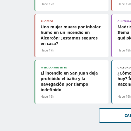
Hace 12h
Hace 12
SUCESOS
CULTUR
Una mujer muere por inhalar
Madrid
humo en un incendio en
Ifema 
Alcorcón: ¿estamos seguros
qué pi
en casa?
Hace 17h
Hace 18
MEDIO AMBIENTE
CALIDAD
El incendio en San Juan deja
¿Cómo 
prohibido el baño y la
hoy? Í
navegación por tiempo
Razon
indefinido
Hace 19h
Hace 19
CA