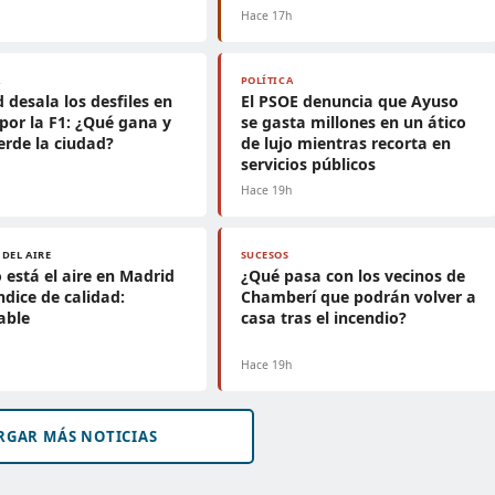
h
Hace 17h
A
POLÍTICA
 desala los desfiles en
El PSOE denuncia que Ayuso
por la F1: ¿Qué gana y
se gasta millones en un ático
erde la ciudad?
de lujo mientras recorta en
servicios públicos
h
Hace 19h
 DEL AIRE
SUCESOS
está el aire en Madrid
¿Qué pasa con los vecinos de
ndice de calidad:
Chamberí que podrán volver a
able
casa tras el incendio?
h
Hace 19h
RGAR MÁS NOTICIAS