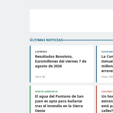
ÚLTIMAS NOTICIAS
LOTERÍAS
ECONOM
Resultados Bonoloto,
La Co
Euromillones del viernes 7 de
inmueb
agosto de 2026
millon
errore
Hace 8h
Hace 10
MEDIO AMBIENTE
SUCESOS
El agua del Pantano de San
Un ho
Juan es apta para bañarse
estran
tras el incendio en la Sierra
está p
Oeste
calles