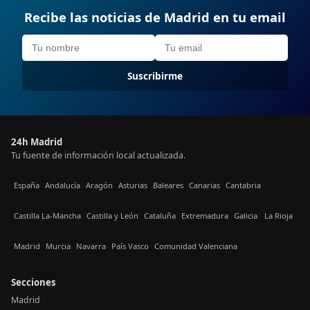
Recibe las noticias de Madrid en tu email
Suscribirme
24h Madrid
Tu fuente de información local actualizada.
España
Andalucía
Aragón
Asturias
Baleares
Canarias
Cantabria
Castilla La-Mancha
Castilla y León
Cataluña
Extremadura
Galicia
La Rioja
Madrid
Murcia
Navarra
País Vasco
Comunidad Valenciana
Secciones
Madrid