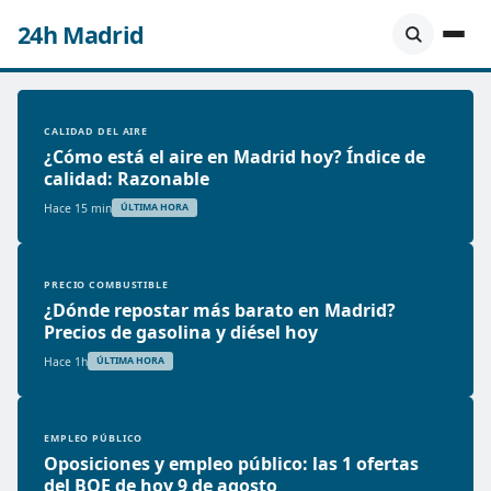
24h Madrid
CALIDAD DEL AIRE
¿Cómo está el aire en Madrid hoy? Índice de
calidad: Razonable
Hace 15 min
ÚLTIMA HORA
PRECIO COMBUSTIBLE
¿Dónde repostar más barato en Madrid?
Precios de gasolina y diésel hoy
Hace 1h
ÚLTIMA HORA
EMPLEO PÚBLICO
Oposiciones y empleo público: las 1 ofertas
del BOE de hoy 9 de agosto