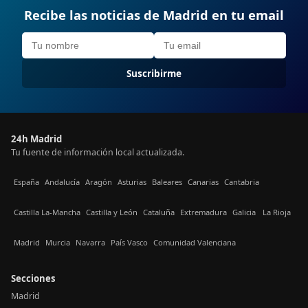
Recibe las noticias de Madrid en tu email
Suscribirme
24h Madrid
Tu fuente de información local actualizada.
España
Andalucía
Aragón
Asturias
Baleares
Canarias
Cantabria
Castilla La-Mancha
Castilla y León
Cataluña
Extremadura
Galicia
La Rioja
Madrid
Murcia
Navarra
País Vasco
Comunidad Valenciana
Secciones
Madrid