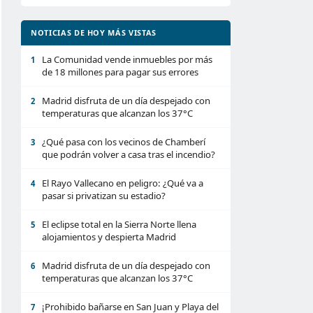
NOTICIAS DE HOY MÁS VISTAS
La Comunidad vende inmuebles por más
1
de 18 millones para pagar sus errores
Madrid disfruta de un día despejado con
2
temperaturas que alcanzan los 37°C
¿Qué pasa con los vecinos de Chamberí
3
que podrán volver a casa tras el incendio?
El Rayo Vallecano en peligro: ¿Qué va a
4
pasar si privatizan su estadio?
El eclipse total en la Sierra Norte llena
5
alojamientos y despierta Madrid
Madrid disfruta de un día despejado con
6
temperaturas que alcanzan los 37°C
¡Prohibido bañarse en San Juan y Playa del
7