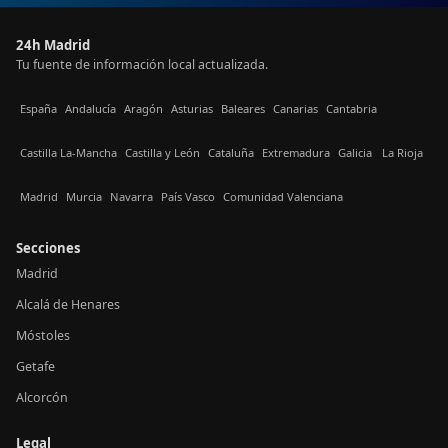
24h Madrid
Tu fuente de información local actualizada.
España
Andalucía
Aragón
Asturias
Baleares
Canarias
Cantabria
Castilla La-Mancha
Castilla y León
Cataluña
Extremadura
Galicia
La Rioja
Madrid
Murcia
Navarra
País Vasco
Comunidad Valenciana
Secciones
Madrid
Alcalá de Henares
Móstoles
Getafe
Alcorcón
Legal