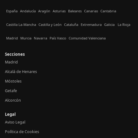
España
Andalucía
Aragón
Asturias
Baleares
Canarias
Cantabria
Castilla La-Mancha
Castilla y León
Cataluña
Extremadura
Galicia
La Rioja
Madrid
Murcia
Navarra
País Vasco
Comunidad Valenciana
Secciones
Madrid
Alcalá de Henares
Móstoles
Getafe
Alcorcón
Legal
Aviso Legal
Política de Cookies