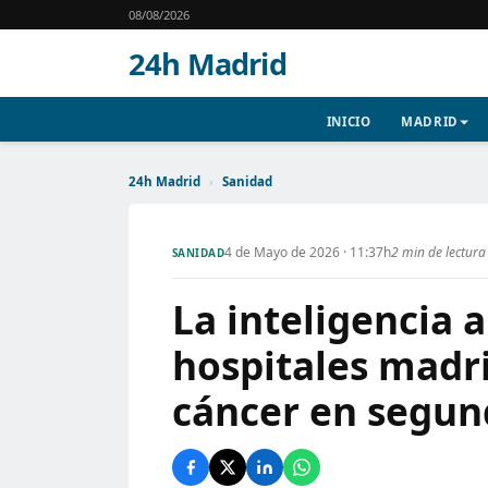
08/08/2026
24h Madrid
INICIO
MADRID
24h Madrid
›
Sanidad
4 de Mayo de 2026 · 11:37h
2 min de lectura
SANIDAD
La inteligencia ar
hospitales madri
cáncer en segun