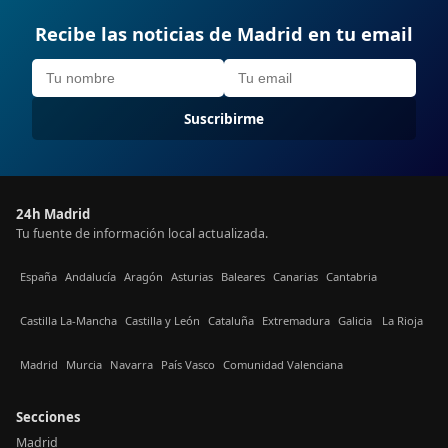
Recibe las noticias de Madrid en tu email
Suscribirme
24h Madrid
Tu fuente de información local actualizada.
España
Andalucía
Aragón
Asturias
Baleares
Canarias
Cantabria
Castilla La-Mancha
Castilla y León
Cataluña
Extremadura
Galicia
La Rioja
Madrid
Murcia
Navarra
País Vasco
Comunidad Valenciana
Secciones
Madrid