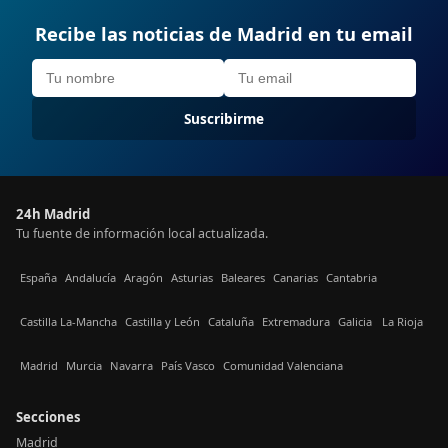
Recibe las noticias de Madrid en tu email
Suscribirme
24h Madrid
Tu fuente de información local actualizada.
España
Andalucía
Aragón
Asturias
Baleares
Canarias
Cantabria
Castilla La-Mancha
Castilla y León
Cataluña
Extremadura
Galicia
La Rioja
Madrid
Murcia
Navarra
País Vasco
Comunidad Valenciana
Secciones
Madrid