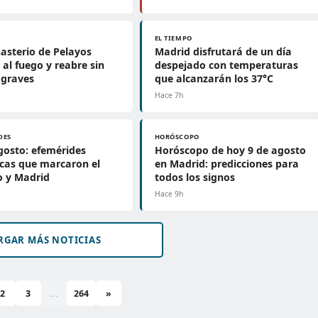
A
EL TIEMPO
asterio de Pelayos
Madrid disfrutará de un día
e al fuego y reabre sin
despejado con temperaturas
 graves
que alcanzarán los 37°C
Hace 7h
DES
HORÓSCOPO
gosto: efemérides
Horóscopo de hoy 9 de agosto
icas que marcaron el
en Madrid: predicciones para
 y Madrid
todos los signos
Hace 9h
RGAR MÁS NOTICIAS
2
3
...
264
»