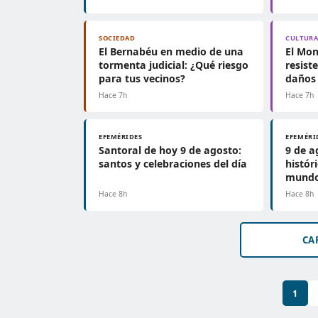
SOCIEDAD
CULTUR
El Bernabéu en medio de una
El Mon
tormenta judicial: ¿Qué riesgo
resist
para tus vecinos?
daños
Hace 7h
Hace 7h
EFEMÉRIDES
EFEMÉRI
Santoral de hoy 9 de agosto:
9 de a
santos y celebraciones del día
histór
mundo
Hace 8h
Hace 8h
CA
1