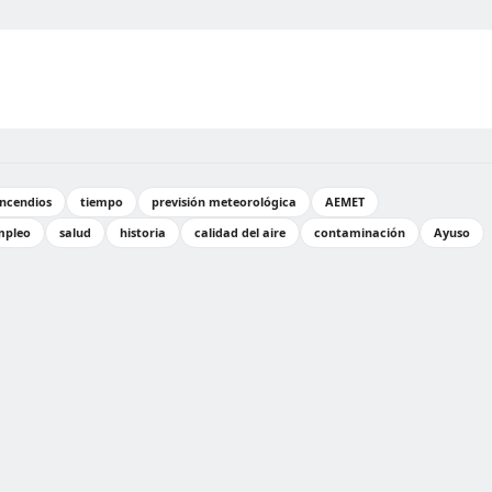
Incendios
tiempo
previsión meteorológica
AEMET
mpleo
salud
historia
calidad del aire
contaminación
Ayuso