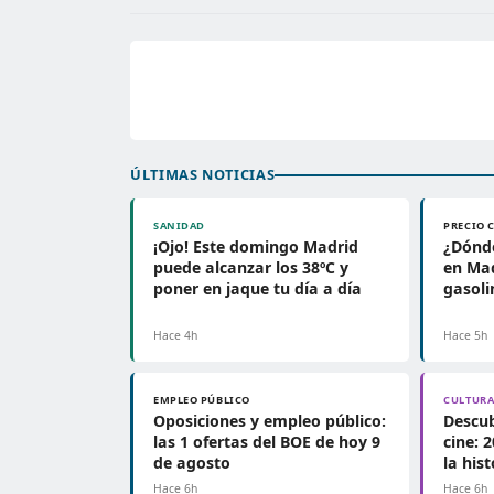
ÚLTIMAS NOTICIAS
SANIDAD
PRECIO 
¡Ojo! Este domingo Madrid
¿Dónd
puede alcanzar los 38ºC y
en Mad
poner en jaque tu día a día
gasoli
Hace 4h
Hace 5h
EMPLEO PÚBLICO
CULTUR
Oposiciones y empleo público:
Descub
las 1 ofertas del BOE de hoy 9
cine: 
de agosto
la his
Hace 6h
Hace 6h