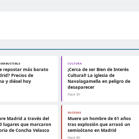
COMBUSTIBLE
CULTURA
e repostar más barato
¡Cerca de ser Bien de Interés
rid? Precios de
Cultural! La iglesia de
na y diésel hoy
Navalagamella en peligro de
desaparecer
Hace 5h
A
SUCESOS
re Madrid a través del
Muere un hombre de 61 años
20 lugares que marcaron
tras explosión que arrasó un
toria de Concha Velasco
semisótano en Madrid
Hace 6h