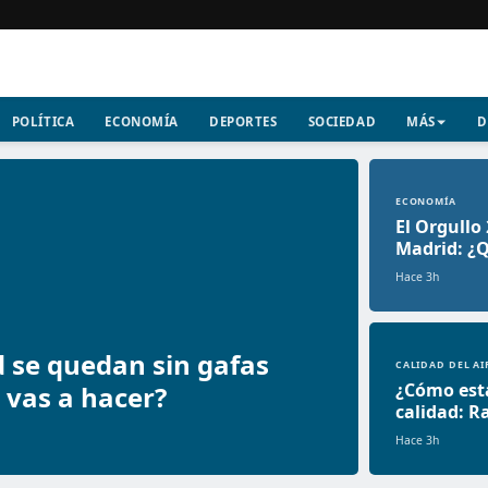
POLÍTICA
ECONOMÍA
DEPORTES
SOCIEDAD
MÁS
D
ECONOMÍA
El Orgullo
Madrid: ¿Q
Hace 3h
d se quedan sin gafas
CALIDAD DEL AI
¿Cómo está
é vas a hacer?
calidad: R
Hace 3h