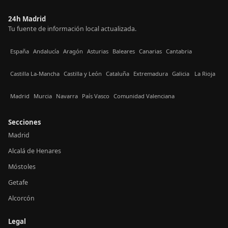
24h Madrid
Tu fuente de información local actualizada.
España
Andalucía
Aragón
Asturias
Baleares
Canarias
Cantabria
Castilla La-Mancha
Castilla y León
Cataluña
Extremadura
Galicia
La Rioja
Madrid
Murcia
Navarra
País Vasco
Comunidad Valenciana
Secciones
Madrid
Alcalá de Henares
Móstoles
Getafe
Alcorcón
Legal