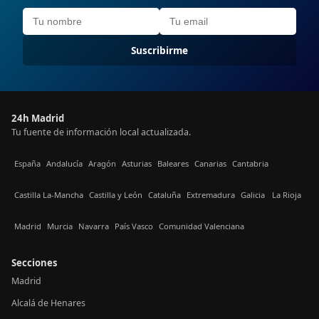
Suscribirme
24h Madrid
Tu fuente de información local actualizada.
España
Andalucía
Aragón
Asturias
Baleares
Canarias
Cantabria
Castilla La-Mancha
Castilla y León
Cataluña
Extremadura
Galicia
La Rioja
Madrid
Murcia
Navarra
País Vasco
Comunidad Valenciana
Secciones
Madrid
Alcalá de Henares