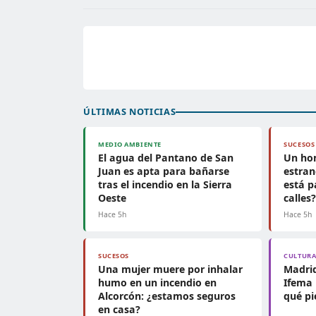
ÚLTIMAS NOTICIAS
MEDIO AMBIENTE
SUCESOS
El agua del Pantano de San
Un ho
Juan es apta para bañarse
estran
tras el incendio en la Sierra
está p
Oeste
calles
Hace 5h
Hace 5h
SUCESOS
CULTUR
Una mujer muere por inhalar
Madrid
humo en un incendio en
Ifema 
Alcorcón: ¿estamos seguros
qué pi
en casa?