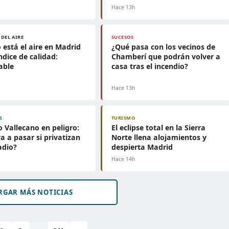
h
Hace 13h
 DEL AIRE
SUCESOS
está el aire en Madrid
¿Qué pasa con los vecinos de
ndice de calidad:
Chamberí que podrán volver a
able
casa tras el incendio?
h
Hace 13h
S
TURISMO
o Vallecano en peligro:
El eclipse total en la Sierra
a a pasar si privatizan
Norte llena alojamientos y
adio?
despierta Madrid
h
Hace 14h
RGAR MÁS NOTICIAS