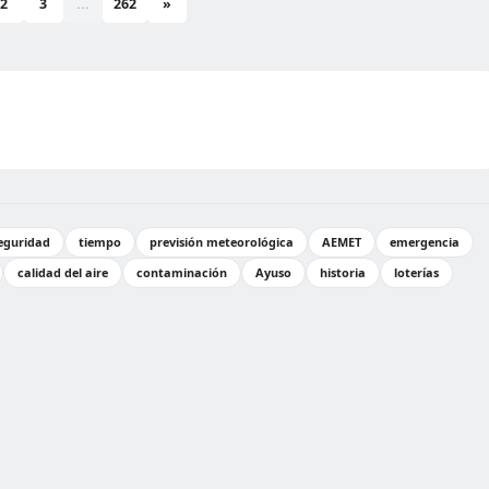
2
3
...
262
»
eguridad
tiempo
previsión meteorológica
AEMET
emergencia
calidad del aire
contaminación
Ayuso
historia
loterías