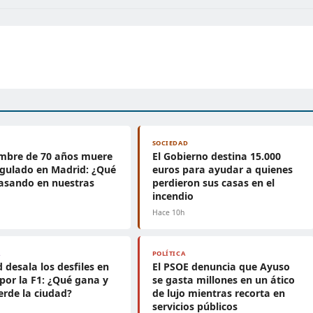
SOCIEDAD
mbre de 70 años muere
El Gobierno destina 15.000
gulado en Madrid: ¿Qué
euros para ayudar a quienes
asando en nuestras
perdieron sus casas en el
?
incendio
Hace 10h
A
POLÍTICA
 desala los desfiles en
El PSOE denuncia que Ayuso
por la F1: ¿Qué gana y
se gasta millones en un ático
erde la ciudad?
de lujo mientras recorta en
servicios públicos