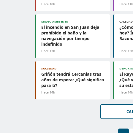
Hace 10h
Hace 11
MEDIO AMBIENTE
CALIDAD
El incendio en San Juan deja
¿Cómo 
prohibido el baño y la
hoy? Í
navegación por tiempo
Razon
indefinido
Hace 13h
Hace 13
SOCIEDAD
DEPORTE
Griñón tendrá Cercanías tras
El Ray
años de espera: ¿Qué significa
¿Qué v
para ti?
su est
Hace 14h
Hace 14
CA