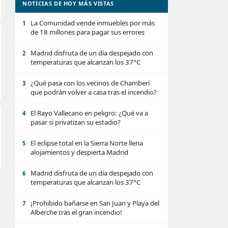
NOTICIAS DE HOY MÁS VISTAS
La Comunidad vende inmuebles por más
1
de 18 millones para pagar sus errores
Madrid disfruta de un día despejado con
2
temperaturas que alcanzan los 37°C
¿Qué pasa con los vecinos de Chamberí
3
que podrán volver a casa tras el incendio?
El Rayo Vallecano en peligro: ¿Qué va a
4
pasar si privatizan su estadio?
El eclipse total en la Sierra Norte llena
5
alojamientos y despierta Madrid
Madrid disfruta de un día despejado con
6
temperaturas que alcanzan los 37°C
¡Prohibido bañarse en San Juan y Playa del
7
Alberche tras el gran incendio!