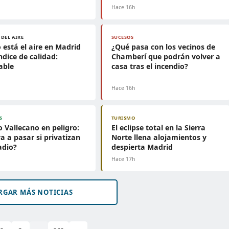
h
Hace 16h
 DEL AIRE
SUCESOS
está el aire en Madrid
¿Qué pasa con los vecinos de
ndice de calidad:
Chamberí que podrán volver a
able
casa tras el incendio?
h
Hace 16h
S
TURISMO
o Vallecano en peligro:
El eclipse total en la Sierra
a a pasar si privatizan
Norte llena alojamientos y
adio?
despierta Madrid
h
Hace 17h
RGAR MÁS NOTICIAS