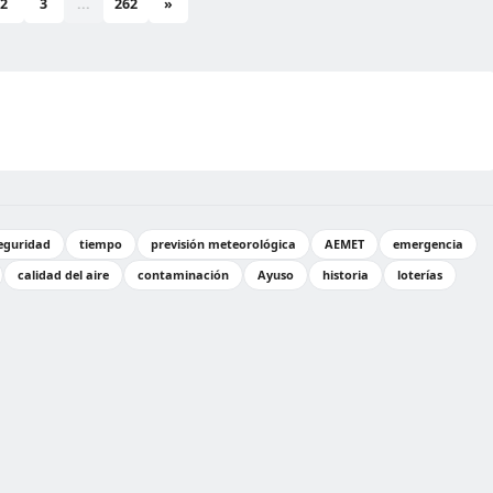
2
3
...
262
»
eguridad
tiempo
previsión meteorológica
AEMET
emergencia
calidad del aire
contaminación
Ayuso
historia
loterías