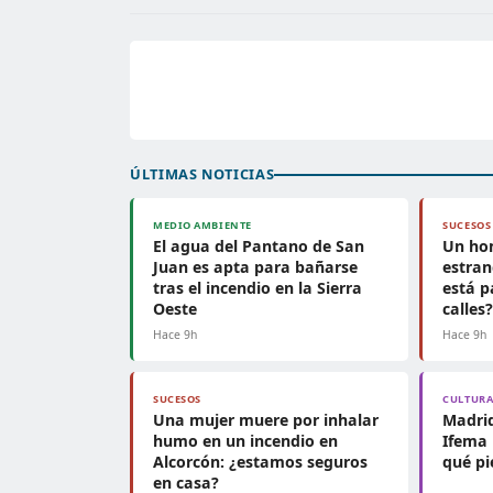
ÚLTIMAS NOTICIAS
MEDIO AMBIENTE
SUCESOS
El agua del Pantano de San
Un ho
Juan es apta para bañarse
estran
tras el incendio en la Sierra
está p
Oeste
calles
Hace 9h
Hace 9h
SUCESOS
CULTUR
Una mujer muere por inhalar
Madrid
humo en un incendio en
Ifema 
Alcorcón: ¿estamos seguros
qué pi
en casa?