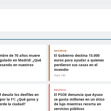
SOCIEDAD
mbre de 70 años muere
El Gobierno destina 15.000
gulado en Madrid: ¿Qué
euros para ayudar a quienes
asando en nuestras
perdieron sus casas en el
?
incendio
Hace 14h
A
POLÍTICA
 desala los desfiles en
El PSOE denuncia que Ayuso
por la F1: ¿Qué gana y
se gasta millones en un ático
erde la ciudad?
de lujo mientras recorta en
servicios públicos