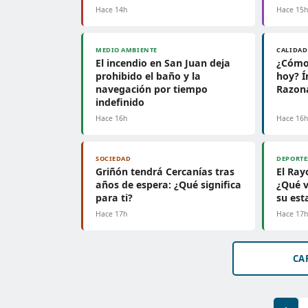
Hace 14h
Hace 15
MEDIO AMBIENTE
CALIDAD
El incendio en San Juan deja
¿Cómo 
prohibido el baño y la
hoy? Í
navegación por tiempo
Razon
indefinido
Hace 16h
Hace 16
SOCIEDAD
DEPORTE
Griñón tendrá Cercanías tras
El Ray
años de espera: ¿Qué significa
¿Qué v
para ti?
su est
Hace 17h
Hace 17
CA