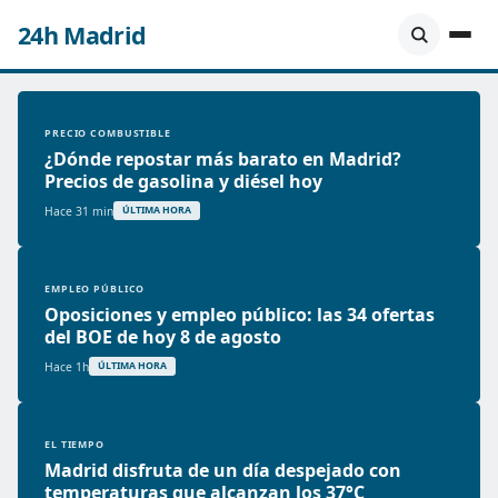
24h Madrid
PRECIO COMBUSTIBLE
¿Dónde repostar más barato en Madrid?
Precios de gasolina y diésel hoy
Hace 31 min
ÚLTIMA HORA
EMPLEO PÚBLICO
Oposiciones y empleo público: las 34 ofertas
del BOE de hoy 8 de agosto
Hace 1h
ÚLTIMA HORA
EL TIEMPO
Madrid disfruta de un día despejado con
temperaturas que alcanzan los 37°C