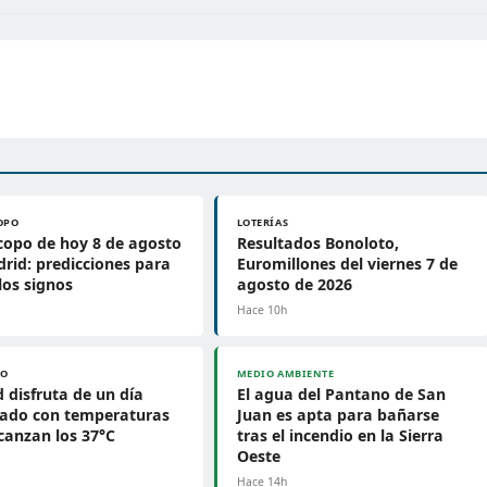
OPO
LOTERÍAS
opo de hoy 8 de agosto
Resultados Bonoloto,
rid: predicciones para
Euromillones del viernes 7 de
los signos
agosto de 2026
Hace 10h
PO
MEDIO AMBIENTE
 disfruta de un día
El agua del Pantano de San
jado con temperaturas
Juan es apta para bañarse
canzan los 37°C
tras el incendio en la Sierra
Oeste
h
Hace 14h