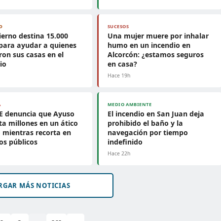
D
SUCESOS
ierno destina 15.000
Una mujer muere por inhalar
para ayudar a quienes
humo en un incendio en
ron sus casas en el
Alcorcón: ¿estamos seguros
io
en casa?
h
Hace 19h
A
MEDIO AMBIENTE
E denuncia que Ayuso
El incendio en San Juan deja
ta millones en un ático
prohibido el baño y la
o mientras recorta en
navegación por tiempo
ios públicos
indefinido
h
Hace 22h
RGAR MÁS NOTICIAS