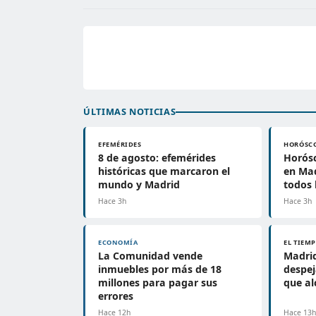
ÚLTIMAS NOTICIAS
EFEMÉRIDES
HORÓSC
8 de agosto: efemérides
Horósc
históricas que marcaron el
en Mad
mundo y Madrid
todos 
Hace 3h
Hace 3h
ECONOMÍA
EL TIEM
La Comunidad vende
Madrid
inmuebles por más de 18
despe
millones para pagar sus
que al
errores
Hace 12h
Hace 13