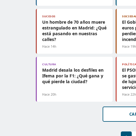
SUCESOS
SOCIEDA
Un hombre de 70 años muere
El Gob
estrangulado en Madrid: ¿Qué
euros 
está pasando en nuestras
perdie
calles?
incend
Hace 14h
Hace 19
CULTURA
POLÍTIC
Madrid desala los desfiles en
El PSO
Ifema por la F1: ¿Qué gana y
se gas
qué pierde la ciudad?
de luj
servic
Hace 20h
Hace 22
CA