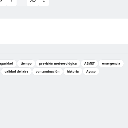
2
3
...
262
»
eguridad
tiempo
previsión meteorológica
AEMET
emergencia
calidad del aire
contaminación
historia
Ayuso