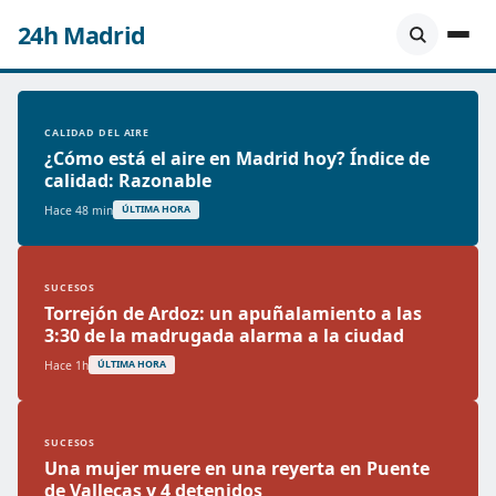
24h Madrid
CALIDAD DEL AIRE
¿Cómo está el aire en Madrid hoy? Índice de
calidad: Razonable
Hace 48 min
ÚLTIMA HORA
SUCESOS
Torrejón de Ardoz: un apuñalamiento a las
3:30 de la madrugada alarma a la ciudad
Hace 1h
ÚLTIMA HORA
SUCESOS
Una mujer muere en una reyerta en Puente
de Vallecas y 4 detenidos