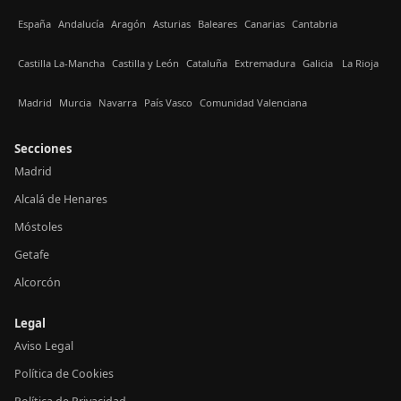
España
Andalucía
Aragón
Asturias
Baleares
Canarias
Cantabria
Castilla La-Mancha
Castilla y León
Cataluña
Extremadura
Galicia
La Rioja
Madrid
Murcia
Navarra
País Vasco
Comunidad Valenciana
Secciones
Madrid
Alcalá de Henares
Móstoles
Getafe
Alcorcón
Legal
Aviso Legal
Política de Cookies