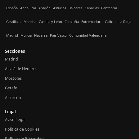
España
Andalucía
Aragón
Asturias
Baleares
Canarias
Cantabria
Castilla La-Mancha
Castilla y León
Cataluña
Extremadura
Galicia
La Rioja
Madrid
Murcia
Navarra
País Vasco
Comunidad Valenciana
Secciones
Madrid
Alcalá de Henares
Móstoles
Getafe
Alcorcón
Legal
Aviso Legal
Política de Cookies
Política de Privacidad