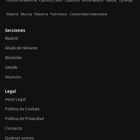
Castilla La-Mancha
Castilla y León
Cataluña
Extremadura
Galicia
La Rioja
Madrid
Murcia
Navarra
País Vasco
Comunidad Valenciana
Secciones
Madrid
Alcalá de Henares
Móstoles
Getafe
Alcorcón
Legal
Aviso Legal
Política de Cookies
Política de Privacidad
Contacto
Quiénes somos