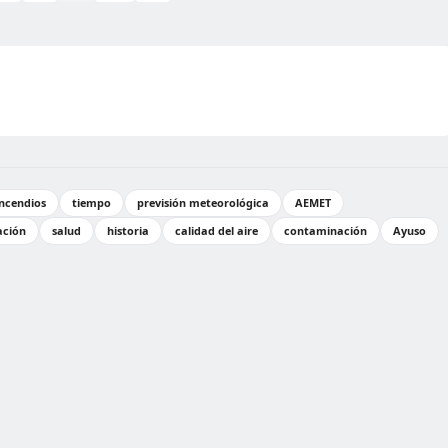
incendios
tiempo
previsión meteorológica
AEMET
ación
salud
historia
calidad del aire
contaminación
Ayuso