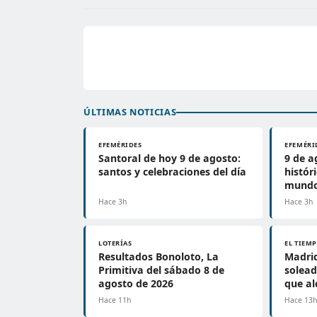
ÚLTIMAS NOTICIAS
EFEMÉRIDES
EFEMÉRI
Santoral de hoy 9 de agosto:
9 de a
santos y celebraciones del día
histór
mundo
Hace 3h
Hace 3h
LOTERÍAS
EL TIEM
Resultados Bonoloto, La
Madrid
Primitiva del sábado 8 de
solea
agosto de 2026
que al
Hace 11h
Hace 13