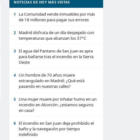
NOTICIAS DE HOY MÁS VISTAS
La Comunidad vende inmuebles por más
1
de 18 millones para pagar sus errores
Madrid disfruta de un día despejado con
2
temperaturas que alcanzan los 37°C
El agua del Pantano de San Juan es apta
3
para bañarse tras el incendio en la Sierra
Oeste
Un hombre de 70 años muere
4
estrangulado en Madrid: ¿Qué está
pasando en nuestras calles?
Una mujer muere por inhalar humo en un
5
incendio en Alcorcón: ¿estamos seguros
en casa?
El incendio en San Juan deja prohibido el
6
baño y la navegación por tiempo
indefinido