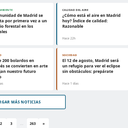
MBIENTE
CALIDAD DEL AIRE
munidad de Madrid se
¿Cómo está el aire en Madrid
ta por primera vez a un
hoy? Índice de calidad:
io forestal en los
Razonable
ales
h
Hace 22h
D
SOCIEDAD
 200 bolardos en
El 12 de agosto, Madrid será
és se convierten en arte
un refugio para ver el eclipse
ejan nuestro futuro
sin obstáculos: prepárate
o
ías
Hace 1 días
RGAR MÁS NOTICIAS
2
3
...
263
»