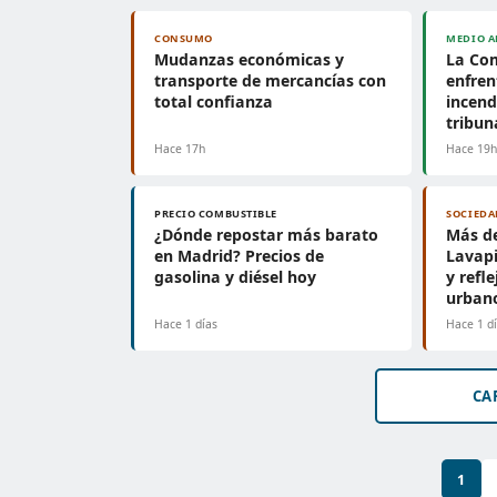
CONSUMO
MEDIO A
Mudanzas económicas y
La Co
transporte de mercancías con
enfren
total confianza
incend
tribun
Hace 17h
Hace 19
PRECIO COMBUSTIBLE
SOCIEDA
¿Dónde repostar más barato
Más de
en Madrid? Precios de
Lavapi
gasolina y diésel hoy
y refl
urban
Hace 1 días
Hace 1 d
CA
1