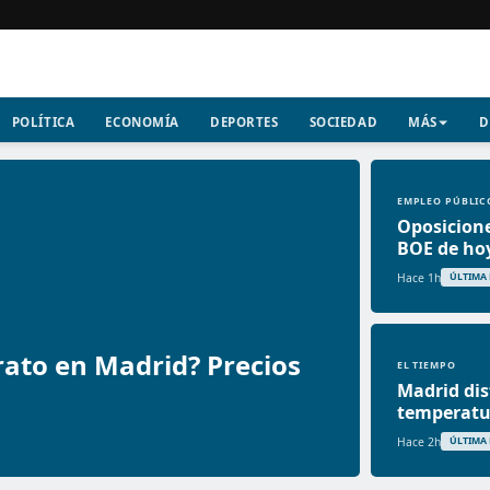
POLÍTICA
ECONOMÍA
DEPORTES
SOCIEDAD
MÁS
D
EMPLEO PÚBLIC
Oposicione
BOE de hoy
Hace 1h
ÚLTIMA
ato en Madrid? Precios
EL TIEMPO
Madrid dis
temperatur
Hace 2h
ÚLTIMA