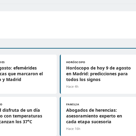
DES
HORÓSCOPO
gosto: efemérides
Horóscopo de hoy 9 de agosto
icas que marcaron el
en Madrid: predicciones para
 y Madrid
todos los signos
Hace 4h
PO
FAMILIA
 disfruta de un día
Abogados de herencias:
do con temperaturas
asesoramiento experto en
canzan los 37°C
cada etapa sucesoria
h
Hace 16h