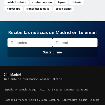
calidad del aire
contaminación
Ayuso
historia
horóscopo
signos del zodiaco
predicciones
Recibe las noticias de Madrid en tu email
Suscribirme
24h Madrid
Tu fuente de información local actualizada.
España
Andalucía
Aragón
Asturias
Baleares
Canarias
Cantabria
Castilla La-Mancha
Castilla y León
Cataluña
Extremadura
Galicia
La Rioja